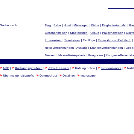
Suche nach:
Flug
|
Bahn
|
Hotel
|
Mietwagen
|
Fähre
|
Flughafentransfer
|
Par
Geschäftsreisen
|
Städtereisen
|
Urlaub
|
Pauschalreisen
|
Golfr
Luxusreisen
|
Sportreisen
| Fanflüge |
Entwicklungshilfe-Urlaub
|
Reiseversicherungen
|
Auslands-Krankenversicherungen
|
Gepäc
Messen | Messe-Reisepakete | Kongresse | Kongress-Reisepaket
>
>
>
>
>
>
AGB
|
Buchungsgebühren
|
Jobs & Karriere
|
Katalog online |
Kundenservice
|
Nützl
>
>
>
>
Über meine reiseprofis
|
Datenschutz
|
Dislaimer |
Impressum