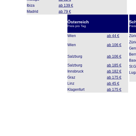
Ibiza
ab 139 €
Madrid
ab 79 €
Österreich
Sc
Preis pro Tag
Prei
Wien
ab 44 €
Zür
Zür
Wien
ab 106 €
Gen
Ber
Salzburg
ab 106 €
Bas
Salzburg
ab 185 €
St.G
Innsbruck
ab 182 €
Lug
Graz
ab 175 €
Linz
ab 45 €
Klagenfurt
ab 175 €