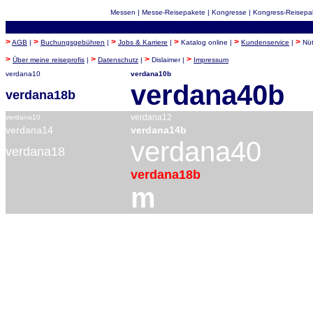
Messen | Messe-Reisepakete | Kongresse | Kongress-Reisepake
>
>
>
>
>
>
AGB
|
Buchungsgebühren
|
Jobs & Karriere
|
Katalog online |
Kundenservice
|
Nüt
>
>
>
>
Über meine reiseprofis
|
Datenschutz
|
Dislaimer |
Impressum
verdana10
verdana10b
verdana40b
verdana18b
verdana12
verdana10
verdana14
verdana14b
verdana40
verdana18
verdana18b
m