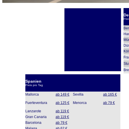
De
Prei
Ber
Ha
Mü
Düs
Köl
Fra
Stu
Br
Spanien
Preis pro Tag
Mallorca
ab 149 €
Sevilla
ab 165 €
Fuerteventura
ab 125 €
Menorca
ab 79 €
Lanzarote
ab 119 €
Gran Canaria
ab 119 €
Barcelona
ab 79 €
Malaga
ab 62 €