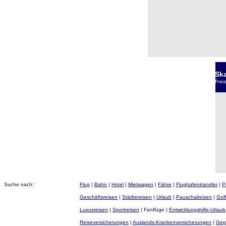
Sk
Prei
Suche nach:
Flug
|
Bahn
|
Hotel
|
Mietwagen
|
Fähre
|
Flughafentransfer
|
P
Geschäftsreisen
|
Städtereisen
|
Urlaub
|
Pauschalreisen
|
Golf
Luxusreisen
|
Sportreisen
| Fanflüge |
Entwicklungshilfe-Urlaub
Reiseversicherungen
|
Auslands-Krankenversicherungen
|
Gep