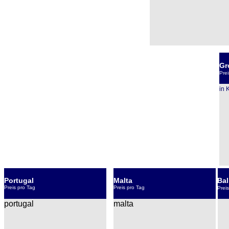
Gr
Prei
in 
Portugal
Malta
Ba
Preis pro Tag
Preis pro Tag
Prei
portugal
malta