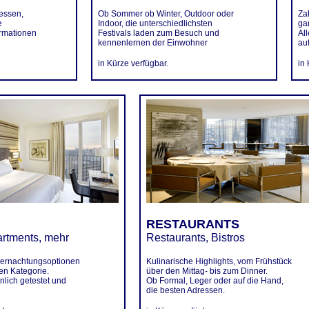
essen,
Ob Sommer ob Winter, Outdoor oder
Za
e
Indoor, die unterschiedlichsten
gan
ormationen
Festivals laden zum Besuch und
Al
kennenlernen der Einwohner
auf
in Kürze verfügbar.
in
RESTAURANTS
artments, mehr
Restaurants, Bistros
bernachtungsoptionen
Kulinarische Highlights, vom Frühstück
gen Kategorie.
über den Mittag- bis zum Dinner.
nlich getestet und
Ob Formal, Leger oder auf die Hand,
die besten Adressen.