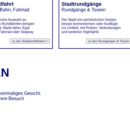
dfahrt
Stadtrundgänge
 Bahn, Fahrrad
Rundgänge & Touren
eiche Auswahl an
Die Stadt von persönlichen Guides
 Rundfahrten bringen
besser kennenlernen oder Ausflüge
e Stadt näher. Egal
ins Umfeld, mit Proben, Verkostungen
 Fahrrad oder Segway.
und weiteren Highlights
EN
einmaliges Gesicht.
hrem Besuch