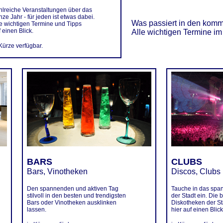
hlreiche Veranstaltungen über das
ze Jahr - für jeden ist etwas dabei.
Was passiert in den ko
le wichtigen Termine und Tipps
 einen Blick.
Alle wichtigen Termine im
 Kürze verfügbar.
BARS
CLUBS
Bars, Vinotheken
Discos, Clubs
Den spannenden und aktiven Tag
Tauche in das spa
stilvoll in den besten und trendigsten
der Stadt ein. Die
Bars oder Vinotheken ausklinken
Diskotheken der St
lassen.
hier auf einen Blick