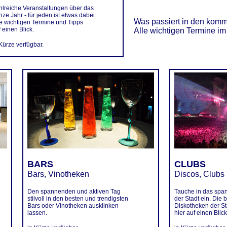
hlreiche Veranstaltungen über das
ze Jahr - für jeden ist etwas dabei.
Was passiert in den ko
le wichtigen Termine und Tipps
 einen Blick.
Alle wichtigen Termine im
 Kürze verfügbar.
BARS
CLUBS
Bars, Vinotheken
Discos, Clubs
Den spannenden und aktiven Tag
Tauche in das spa
stilvoll in den besten und trendigsten
der Stadt ein. Die
Bars oder Vinotheken ausklinken
Diskotheken der St
lassen.
hier auf einen Blick