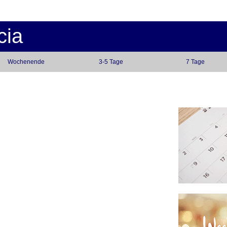
cia
Wochenende
3-5 Tage
7 Tage