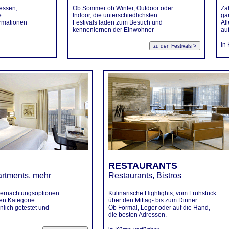
essen,
Ob Sommer ob Winter, Outdoor oder
Za
e
Indoor, die unterschiedlichsten
gan
ormationen
Festivals laden zum Besuch und
Al
kennenlernen der Einwohner
auf
in
RESTAURANTS
artments, mehr
Restaurants, Bistros
bernachtungsoptionen
Kulinarische Highlights, vom Frühstück
gen Kategorie.
über den Mittag- bis zum Dinner.
nlich getestet und
Ob Formal, Leger oder auf die Hand,
die besten Adressen.